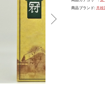
果
月
商品ブランド:
月桂
純
米
ッピングを続ける
カートを確認
酒
個