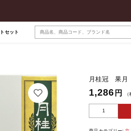
トセット
京都のワイン
京都のビール
加しました
子カテゴリ
月桂冠 果月
冠 果月 純米酒
1,286
円
（
月
その他
桂
冠
在庫あり
セ
商品カテゴリー:
京