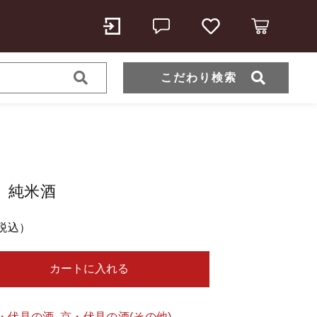
こだわり検索
 純米酒
1,286円
（税込）
税込）
カートに入れる
ール
・伏見の酒
,
京・伏見の酒(その他)