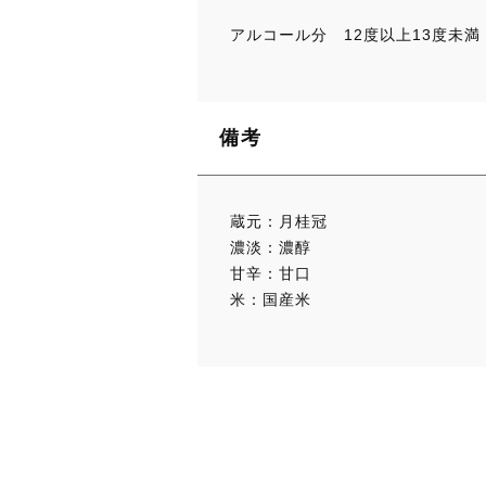
アルコール分 12度以上13度未満
備考
蔵元：月桂冠
濃淡：濃醇
甘辛：甘口
米：国産米