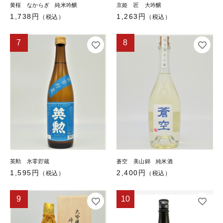
黄桜 なからぎ 純米吟醸
京姫 匠 大吟醸
1,738円
1,263円
（税込）
（税込）
7
8
英勲 氷零貯蔵
蒼空 美山錦 純米酒
1,595円
2,400円
（税込）
（税込）
9
10