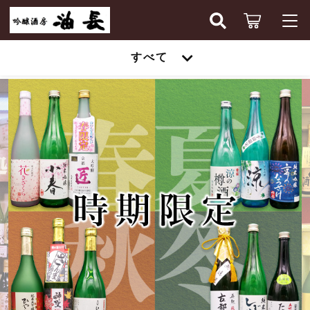
キーワード検索
すべて
ログイン / 会員登録
すべて
お知らせ
こだわり検索
時期限定
お気に入り
親カテゴリ
京・伏見の酒
時期限定
ギフトセット
子カテゴリ
京・伏見の酒
京都のワイン
ギフトセット
価格帯
京都のビール
～