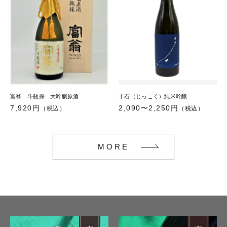
富翁 斗瓶採 大吟醸原酒
十石（じっこく）純米吟醸
7,920円
2,090〜2,250円
（税込）
（税込）
MORE