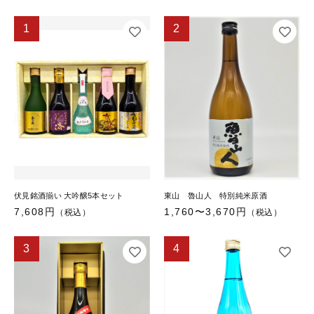
1
2
伏見銘酒揃い 大吟醸5本セット
東山 魯山人 特別純米原酒
7,608円
1,760〜3,670円
（税込）
（税込）
3
4