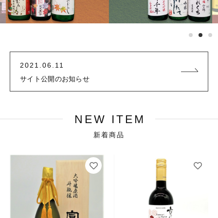
京都のワイン
その他
京都のビール
在庫あり
セール
並び順
2021.06.11
新着商品
サイト公開のお知らせ
おすすめ商品
NEW ITEM
ランキング
新着商品
時期限定
ショッピングガイド