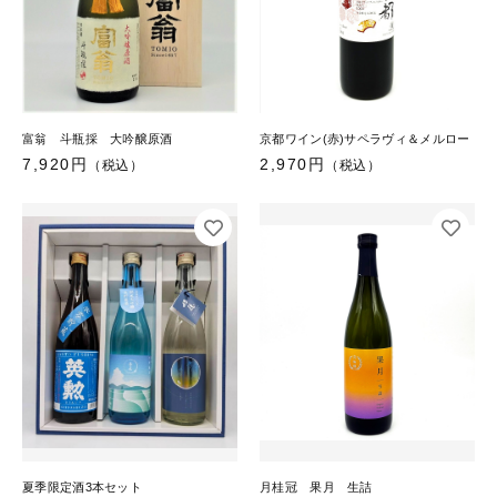
お知らせ
ブログ
富翁 斗瓶採 大吟醸原酒
京都ワイン(赤)サペラヴィ＆メルロー
7,920円
2,970円
（税込）
（税込）
夏季限定酒3本セット
月桂冠 果月 生詰