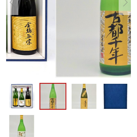
京都のワイン
その他
京都のビール
在庫あり
セール
並び順
新着商品
おすすめ商品
ランキング
時期限定
ショッピングガイド