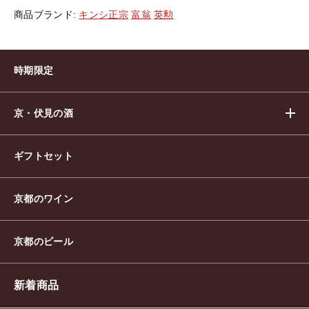
み
商品ブランド:
キンシ正宗
富翁
英勲
比
べ
セ
ッ
時期限定
ト
個
京・伏見の酒
ギフトセット
京都のワイン
京都のビール
新着商品