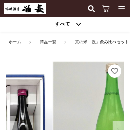
カートに商品を追加しました
キーワード検索
すべて
ログイン / 会員登録
すべて
ホーム
商品一覧
京の米「祝」飲み比べセット
お知らせ
京の米「祝」飲み比べセット
こだわり検索
数量
時期限定
お気に入り
親カテゴリ
6,051円
（税込）
京・伏見の酒
時期限定
ギフトセット
子カテゴリ
京・伏見の酒
ショッピングを続ける
京都のワイン
ギフトセット
価格帯
京都のビール
～
カートを確認する