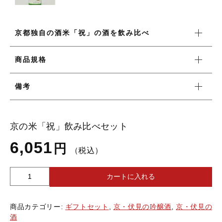
お知らせ
京都独自の酒米「祝」の酒を飲み比べ
ブログ
商品規格
備考
京の米「祝」飲み比べセット
6,051
円
（税込）
カートに入れる
京
の
米
商品カテゴリー:
ギフトセット
,
京・伏見の吟醸酒
,
京・伏見の
「祝」
酒
飲