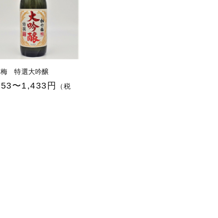
竹梅 特選大吟醸
353〜1,433円
（税
）