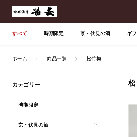
すべて
時期限定
京・伏見の酒
ギフ
ホーム
商品一覧
松竹梅
親カテゴリ
松
カテゴリー
時期限定
価格帯
京・伏見の酒
～